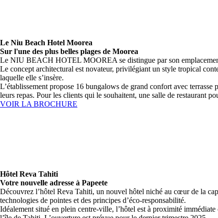
Le Niu Beach Hotel Moorea
Sur l'une des plus belles plages de Moorea
Le NIU BEACH HOTEL MOOREA se distingue par son emplacement exception
Le concept architectural est novateur, privilégiant un style tropical co
laquelle elle s’insère.
L’établissement propose 16 bungalows de grand confort avec terrasse pou
leurs repas. Pour les clients qui le souhaitent, une salle de restaurant pou
VOIR LA BROCHURE
Hôtel Reva Tahiti
Votre nouvelle adresse à Papeete
Découvrez l’hôtel Reva Tahiti, un nouvel hôtel niché au cœur de la capi
technologies de pointes et des principes d’éco-responsabilité.
Idéalement situé en plein centre-ville, l’hôtel est à proximité immédiat
l’île de Tahiti. L’ouverture est prévue pour le dernier trimestre 2025.