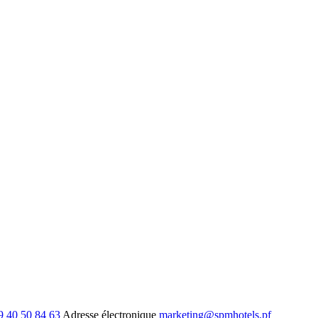
9 40 50 84 63
Adresse électronique
marketing@spmhotels.pf