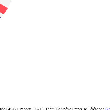
BP 460, Papeete, 98713, Tahiti, Polynésie Française
Téléphone
68