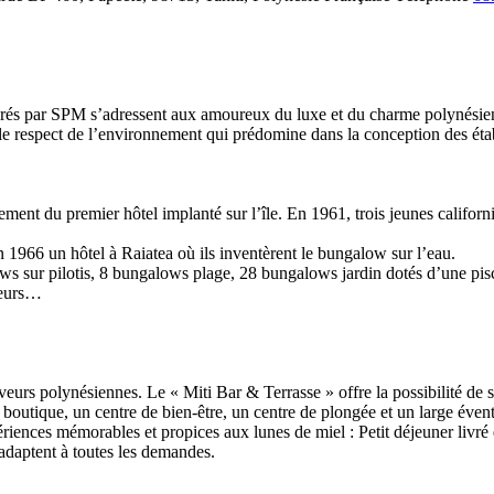
érés par SPM s’adressent aux amoureux du luxe et du charme polynésien 
 le respect de l’environnement qui prédomine dans la conception des éta
nt du premier hôtel implanté sur l’île. En 1961, trois jeunes californi
n 1966 un hôtel à Raiatea où ils inventèrent le bungalow sur l’eau.
ws sur pilotis, 8 bungalows plage, 28 bungalows jardin dotés d’une pisc
ngeurs…
eurs polynésiennes. Le « Miti Bar & Terrasse » offre la possibilité de se
outique, un centre de bien-être, un centre de plongée et un large éventai
xpériences mémorables et propices aux lunes de miel : Petit déjeuner li
adaptent à toutes les demandes.