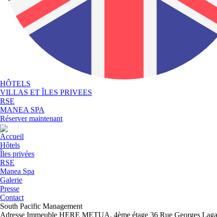
HÔTELS
VILLAS ET ÎLES PRIVEES
RSE
MANEA SPA
Réserver maintenant
Accueil
Hôtels
Îles privées
RSE
Manea Spa
Galerie
Presse
Contact
South Pacific Management
Adresse
Immeuble HERE METUA, 4ème étage 36 Rue Georges Lagarde 