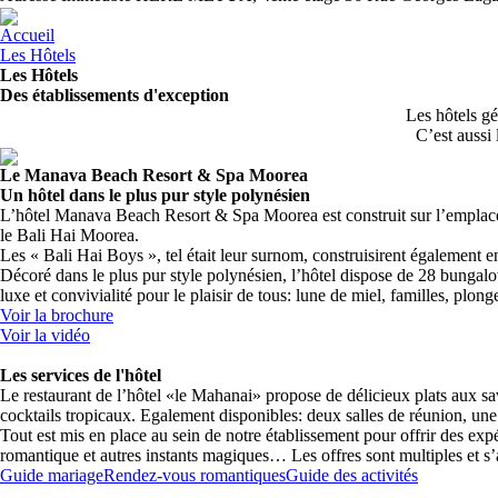
Accueil
Les Hôtels
Les Hôtels
Des établissements d'exception
Les hôtels g
C’est aussi
Le Manava Beach Resort & Spa Moorea
Un hôtel dans le plus pur style polynésien
L’hôtel Manava Beach Resort & Spa Moorea est construit sur l’emplaceme
le Bali Hai Moorea.
Les « Bali Hai Boys », tel était leur surnom, construisirent également e
Décoré dans le plus pur style polynésien, l’hôtel dispose de 28 bungalo
luxe et convivialité pour le plaisir de tous: lune de miel, familles, plo
Voir la brochure
Voir la vidéo
Les services de l'hôtel
Le restaurant de l’hôtel «le Mahanai» propose de délicieux plats aux sav
cocktails tropicaux. Egalement disponibles: deux salles de réunion, une b
Tout est mis en place au sein de notre établissement pour offrir des e
romantique et autres instants magiques… Les offres sont multiples et s’
Guide mariage
Rendez-vous romantiques
Guide des activités