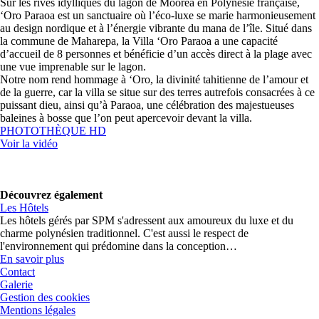
Sur les rives idylliques du lagon de Moorea en Polynésie française,
‘Oro Paraoa est un sanctuaire où l’éco-luxe se marie harmonieusement
au design nordique et à l’énergie vibrante du mana de l’île. Situé dans
la commune de Maharepa, la Villa ‘Oro Paraoa a une capacité
d’accueil de 8 personnes et bénéficie d’un accès direct à la plage avec
une vue imprenable sur le lagon.
Notre nom rend hommage à ‘Oro, la divinité tahitienne de l’amour et
de la guerre, car la villa se situe sur des terres autrefois consacrées à ce
puissant dieu, ainsi qu’à Paraoa, une célébration des majestueuses
baleines à bosse que l’on peut apercevoir devant la villa.
PHOTOTHÈQUE HD
Voir la vidéo
Découvrez également
Les Hôtels
Les hôtels gérés par SPM s'adressent aux amoureux du luxe et du
charme polynésien traditionnel. C'est aussi le respect de
l'environnement qui prédomine dans la conception…
En savoir plus
Contact
Galerie
Gestion des cookies
Mentions légales