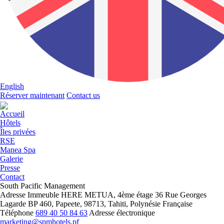
English
Réserver maintenant
Contact us
Accueil
Hôtels
Îles privées
RSE
Manea Spa
Galerie
Presse
Contact
South Pacific Management
Adresse
Immeuble HERE METUA, 4ème étage 36 Rue Georges
Lagarde BP 460, Papeete, 98713, Tahiti, Polynésie Française
Téléphone
689 40 50 84 63
Adresse électronique
marketing@spmhotels.pf